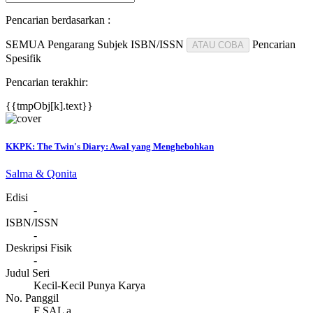
Pencarian berdasarkan :
SEMUA
Pengarang
Subjek
ISBN/ISSN
Pencarian
ATAU COBA
Spesifik
Pencarian terakhir:
{{tmpObj[k].text}}
KKPK: The Twin's Diary: Awal yang Menghebohkan
Salma & Qonita
Edisi
-
ISBN/ISSN
-
Deskripsi Fisik
-
Judul Seri
Kecil-Kecil Punya Karya
No. Panggil
F SAL a