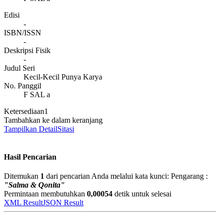
Edisi
-
ISBN/ISSN
-
Deskripsi Fisik
-
Judul Seri
Kecil-Kecil Punya Karya
No. Panggil
F SAL a
Ketersediaan
1
Tambahkan ke dalam keranjang
Tampilkan Detail
Sitasi
Hasil Pencarian
Ditemukan
1
dari pencarian Anda melalui kata kunci:
Pengarang :
"Salma & Qonita"
Permintaan membutuhkan
0,00054
detik untuk selesai
XML Result
JSON Result