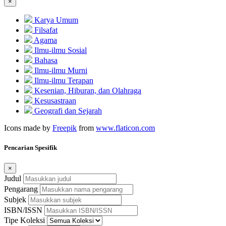
×
Karya Umum
Filsafat
Agama
Ilmu-ilmu Sosial
Bahasa
Ilmu-ilmu Murni
Ilmu-ilmu Terapan
Kesenian, Hiburan, dan Olahraga
Kesusastraan
Geografi dan Sejarah
Icons made by
Freepik
from
www.flaticon.com
Pencarian Spesifik
×
Judul
Pengarang
Subjek
ISBN/ISSN
Tipe Koleksi