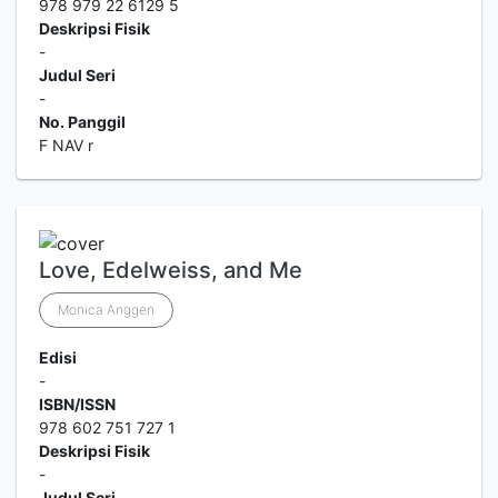
978 979 22 6129 5
Deskripsi Fisik
-
Judul Seri
-
No. Panggil
F NAV r
Love, Edelweiss, and Me
Monica Anggen
Edisi
-
ISBN/ISSN
978 602 751 727 1
Deskripsi Fisik
-
Judul Seri