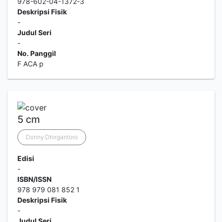
978-602-04-1372-3
Deskripsi Fisik
-
Judul Seri
-
No. Panggil
F ACA p
5 cm
Donny Dhirgantoro
Edisi
-
ISBN/ISSN
978 979 081 852 1
Deskripsi Fisik
-
Judul Seri