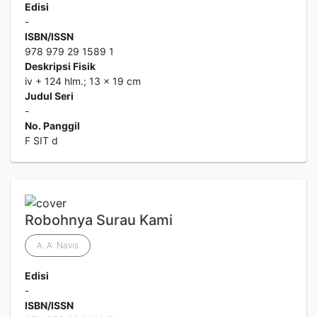
Edisi
-
ISBN/ISSN
978 979 29 1589 1
Deskripsi Fisik
iv + 124 hlm.; 13 x 19 cm
Judul Seri
-
No. Panggil
F SIT d
Robohnya Surau Kami
A. A. Navis
Edisi
-
ISBN/ISSN