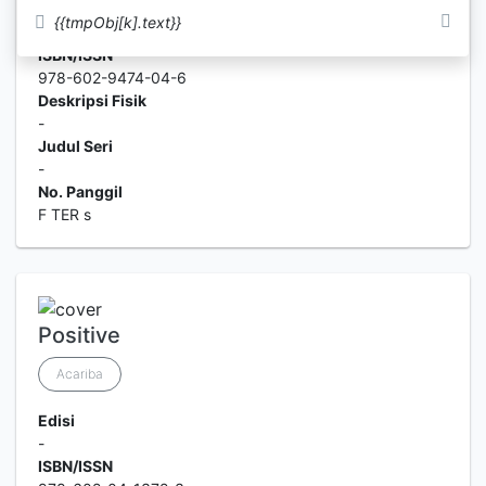
Edisi
{{tmpObj[k].text}}
-
ISBN/ISSN
978-602-9474-04-6
Deskripsi Fisik
-
Judul Seri
-
No. Panggil
F TER s
Positive
Acariba
Edisi
-
ISBN/ISSN