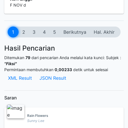
F NOV d
1
2
3
4
5
Berikutnya
Hal. Akhir
Hasil Pencarian
Ditemukan
79
dari pencarian Anda melalui kata kunci:
Subjek :
"Fiksi"
Permintaan membutuhkan
0,00233
detik untuk selesai
XML Result
JSON Result
Saran
Rain Flowers
Sunny Lee