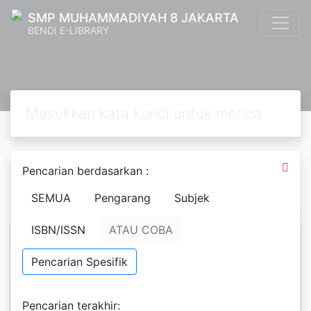
SMP MUHAMMADIYAH 8 JAKARTA
BENDI E-LIBRARY
Pencarian berdasarkan :
1
2
3
4
5
Berikutnya
Hal. Akhir
SEMUA
Pengarang
Subjek
ISBN/ISSN
ATAU COBA
Sepotong Hati yang Baru
Pencarian Spesifik
Tere Liye
Pencarian terakhir: