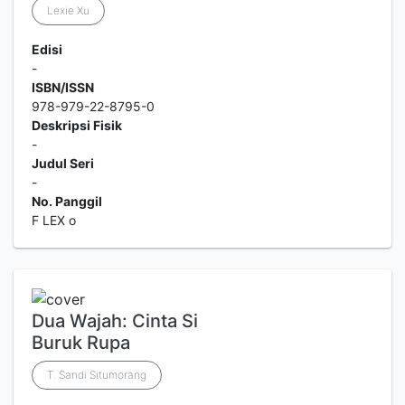
Lexie Xu
Edisi
-
ISBN/ISSN
978-979-22-8795-0
Deskripsi Fisik
-
Judul Seri
-
No. Panggil
F LEX o
Dua Wajah: Cinta Si
Buruk Rupa
T. Sandi Situmorang