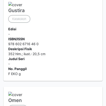
Gustira
Katakokoh
Edisi
-
ISBN/ISSN
978 602 6716 46 0
Deskripsi Fisik
352 hlm.; ilust.: 20,5 cm
Judul Seri
-
No. Panggil
F EKO g
Omen