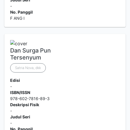
-
No. Panggil
F ANG l
Dan Surga Pun
Tersenyum
Satria Nova, dkk
Edisi
-
ISBN/ISSN
978-602-7816-89-3
Deskripsi Fisik
-
Judul Seri
-
No. Panggil