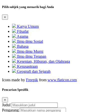
Pilih subjek yang menarik bagi Anda
×
Karya Umum
Filsafat
Agama
Ilmu-ilmu Sosial
Bahasa
Ilmu-ilmu Murni
Ilmu-ilmu Terapan
Kesenian, Hiburan, dan Olahraga
Kesusastraan
Geografi dan Sejarah
Icons made by
Freepik
from
www.flaticon.com
Pencarian Spesifik
×
Judul
Pengarang